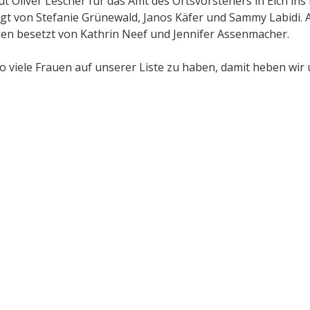
 Oliver Lescher für das Amt des Ortsvorstehers in Eich ins
lgt von Stefanie Grünewald, Janos Käfer und Sammy Labidi. Au
en besetzt von Kathrin Neef und Jennifer Assenmacher.
o viele Frauen auf unserer Liste zu haben, damit heben wir u