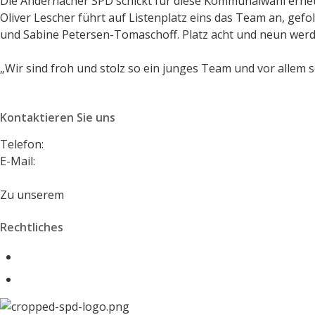
Die Andernacher SPD schickt für diese Kommunalwahl erneut
Oliver Lescher führt auf Listenplatz eins das Team an, gefo
und Sabine Petersen-Tomaschoff. Platz acht und neun werd
„Wir sind froh und stolz so ein junges Team und vor allem s
Kontaktieren Sie uns
Telefon:
+49 2632 495146
E-Mail:
vorstand@spd-andernach.de
Zu unserem
Kontaktformular
Rechtliches
Impressum
Datenschutzerklärung