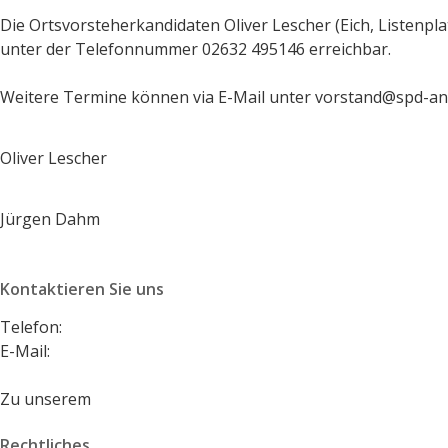
Die Ortsvorsteherkandidaten Oliver Lescher (Eich, Listenpl
unter der Telefonnummer 02632 495146 erreichbar.
Weitere Termine können via E-Mail unter vorstand@spd-a
Oliver Lescher
Jürgen Dahm
Kontaktieren Sie uns
Telefon:
+49 2632 495146
E-Mail:
vorstand@spd-andernach.de
Zu unserem
Kontaktformular
Rechtliches