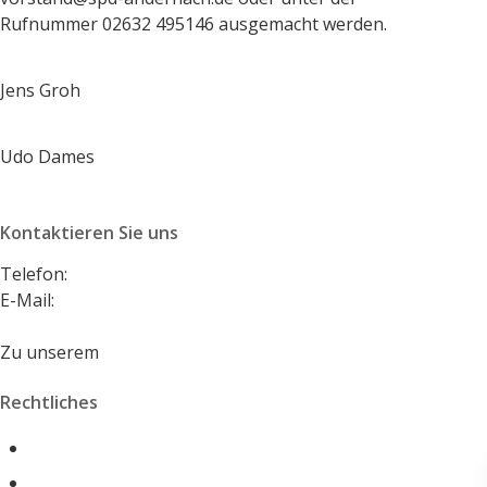
Rufnummer 02632 495146 ausgemacht werden.
Jens Groh
Udo Dames
Kontaktieren Sie uns
Telefon:
+49 2632 495146
E-Mail:
vorstand@spd-andernach.de
Zu unserem
Kontaktformular
Rechtliches
Impressum
Datenschutzerklärung